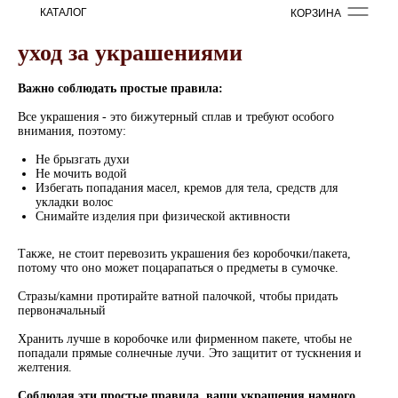
КАТАЛОГ
КОРЗИНА
уход за украшениями
Важно соблюдать простые правила:
Все украшения - это бижутерный сплав и требуют особого
внимания, поэтому:
Не брызгать духи
Не мочить водой
Избегать попадания масел, кремов для тела, средств для
укладки волос
Снимайте изделия при физической активности
Также, не стоит перевозить украшения без коробочки/пакета,
потому что оно может поцарапаться о предметы в сумочке.
Стразы/камни протирайте ватной палочкой, чтобы придать
первоначальный
Хранить лучше в коробочке или фирменном пакете, чтобы не
попадали прямые солнечные лучи. Это защитит от тускнения и
желтения.
Соблюдая эти простые правила, ваши украшения намного