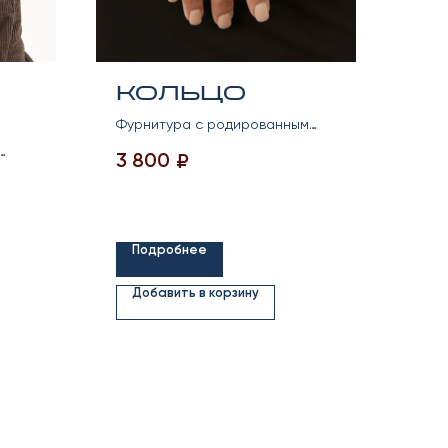
Кольцо
Фурнитура с родированным
покрытием, фианиты
3 800
₽
илихрустальные бусины
ряты
Подробнее
Добавить в корзину